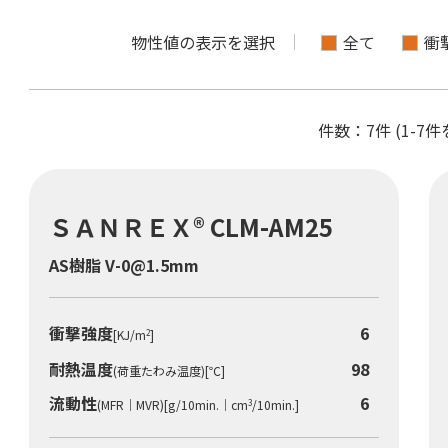
物性値の表示を選択
全て
衝
件数：7件 (1-7
ＳＡＮＲＥＸ® CLM-AM25
プライバシーポリシー
免責事項
AS樹脂 V-0@1.5mm
東京都港区東新橋1-9-2 汐留住友ビル22階
衝撃強度
6
[KJ/m
]
2
耐熱温度
98
(荷重たわみ温度)[℃]
閉じる
流動性
6
(MFR｜MVR)[g/10min.｜cm
/10min.]
3