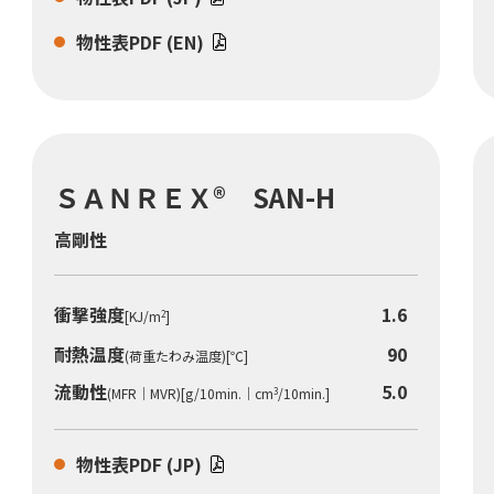
物性表PDF (EN)
ＳＡＮＲＥＸ® SAN-H
高剛性
衝撃強度
1.6
[KJ/m
]
2
耐熱温度
90
(荷重たわみ温度)[℃]
流動性
5.0
(MFR｜MVR)[g/10min.｜cm
/10min.]
3
物性表PDF (JP)