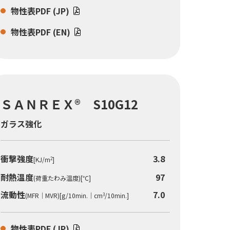
物性表PDF (JP)
物性表PDF (EN)
ＳＡＮＲＥＸ® S10G12
ガラス強化
衝撃強度
3.8
[KJ/m
]
2
耐熱温度
97
(荷重たわみ温度)[℃]
流動性
7.0
(MFR｜MVR)[g/10min.｜cm
/10min.]
3
物性表PDF (JP)