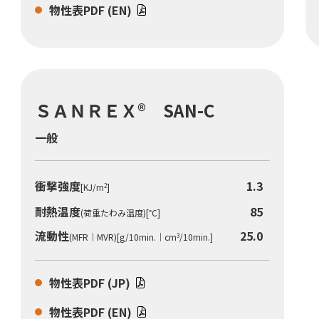
物性表PDF (EN)
ＳＡＮＲＥＸ® SAN-C
一般
衝撃強度
1.3
[KJ/m
]
2
耐熱温度
85
(荷重たわみ温度)[℃]
流動性
25.0
(MFR｜MVR)[g/10min.｜cm
/10min.]
3
物性表PDF (JP)
物性表PDF (EN)