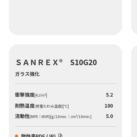
ＳＡＮＲＥＸ® S10G20
ガラス強化
衝撃強度
5.2
[KJ/m
]
2
耐熱温度
100
(荷重たわみ温度)[℃]
流動性
5.0
(MFR｜MVR)[g/10min.｜cm
/10min.]
3
物性表PDF (JP)