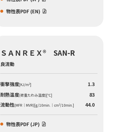
物性表PDF (EN)
ＳＡＮＲＥＸ® SAN-R
良流動
衝撃強度
1.3
[KJ/m
]
2
耐熱温度
83
(荷重たわみ温度)[℃]
流動性
44.0
(MFR｜MVR)[g/10min.｜cm
/10min.]
3
物性表PDF (JP)