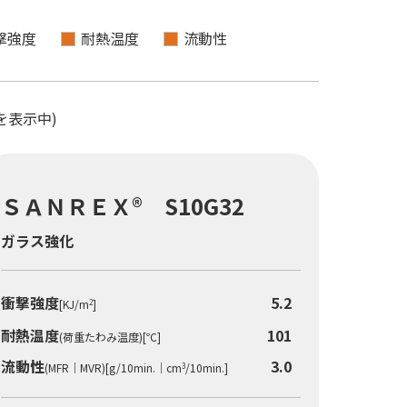
撃強度
耐熱温度
流動性
件を表示中)
ＳＡＮＲＥＸ® S10G32
ガラス強化
衝撃強度
5.2
[KJ/m
]
2
耐熱温度
101
(荷重たわみ温度)[℃]
流動性
3.0
(MFR｜MVR)[g/10min.｜cm
/10min.]
3