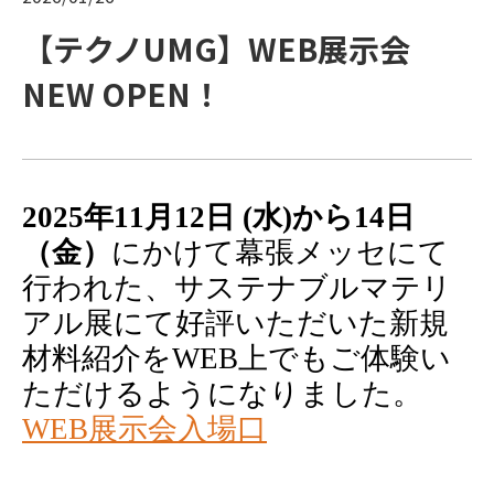
【テクノUMG】WEB展示会
お客様サポート
NEW OPEN！
ニュース&トピックス
2025
年
11
月
12
日
(
水
)
から
14
日
採用情報
（金）
にかけて幕張メッセにて
行われた、
サステナブルマテリ
アル展
にて
好評
いただいた新規
Techno-UMG America, Inc.
材料
紹介
を
WEB
上でもご体験い
ただけるようになりました。
WEB展示会入場口