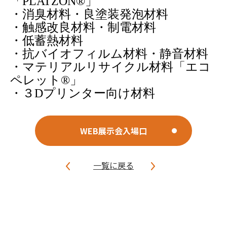
「
PLATZON®
」
・消臭材料
・良塗装発泡材料
・触感改良材料
・制電材料
・低蓄熱材料
・抗バイオフィルム材料
・静音材料
・マテリアルリサイクル材料「エコ
ペレット
®
」
・３
D
プリンター向け材料
WEB展示会入場口
一覧に戻る