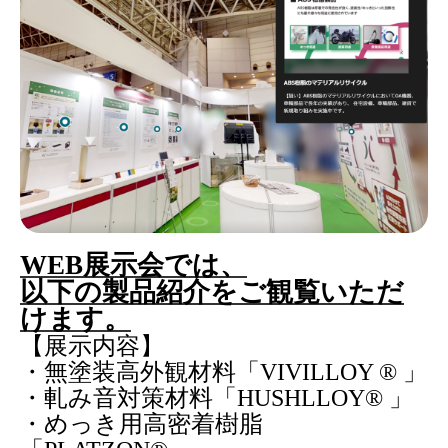
WEB
展示
会
では
、
以下の製品
紹介をご観覧
いただ
けます
。
【
展示内容
】
・無塗装高外観材料「
VIVILLOY ®
」
・軋み音対策材料「
HUSHLLOY®
」
・めっき用高密着樹脂